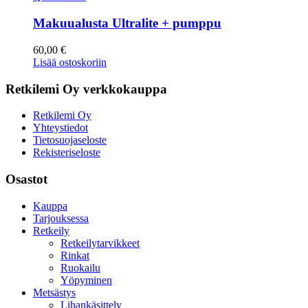
Makuualusta Ultralite + pumppu
60,00
€
Lisää ostoskoriin
Retkilemi Oy verkkokauppa
Retkilemi Oy
Yhteystiedot
Tietosuojaseloste
Rekisteriseloste
Osastot
Kauppa
Tarjouksessa
Retkeily
Retkeilytarvikkeet
Rinkat
Ruokailu
Yöpyminen
Metsästys
Lihankäsittely