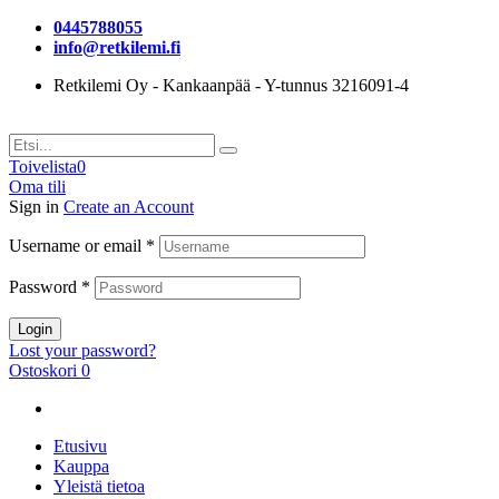
0445788055
info@retkilemi.fi
Retkilemi Oy - Kankaanpää - Y-tunnus 3216091-4
Toivelista
0
Oma tili
Sign in
Create an Account
Username or email
*
Password
*
Login
Lost your password?
Ostoskori
0
Etusivu
Kauppa
Yleistä tietoa