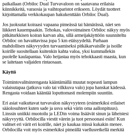
paikallaan (Orbiloc Dual Turvavaloon on saatavana erilaisia
kiinnikkeitä, varaosia ja vaihtoparistot erikseen. Löydät tuotteet
kirjoittamalla verkkokaupan hakukenttään Orbiloc Dual).
Jos juoksutat koiraasi vapaana pimeässä tai hämärässä, näet sen
liikkeet kauempaakin. Tehokas, valovoimainen Orbiloc näkyy myös
pitkäturkkisen koiran karvan alta, sillä armeijakäyttöön suunniteltu
Orbiloc on havaittavissa jopa 5 km etäisyydeltä. Parhaan
mahdollisen näkyvyyden turvaamiseksi pitkäkarvaisille ja isoille
koirille suositellaan kuitenkin kahta valoa, yksi kummallekin
puolelle kaulapantaa. Valo heijastaa myös tehokkaasti maasta, kun
se laitetaan valjaiden rintaosaan.
Käyttö
Toimintovalitsinrengasta kääntämällä muutat nopeasti lampun
valaisutapaa (jatkuva valo tai vilkkuva valo) jopa hanskat kädessä.
Rengasta voidaan kääntää loputtomasti molempiin suuntiin.
Eri asiat vaikuttavat turvavalon näkyvyyteen (esimerkiksi erilaiset
sääolosuhteet kuten sade ja usva sekä värin oma aallonpituus).
Linssin uniikki muotoilu ja LEDin voima lisäävät sinun ja läheistesi
näkyvyyttä. Orbilocilla viestit värein ja tuot persoonasi esiin! Kun
valitset eri värit eri koirille, näet jo kaukaa missä kukakin menee.
Orbilocilla voit myös esimerkiksi pimeällä vaellusretkellä merkitä