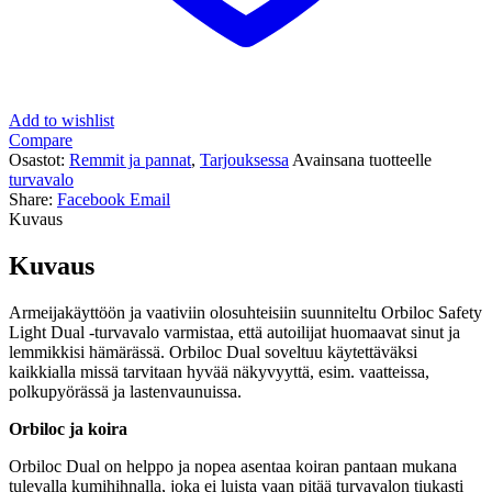
Add to wishlist
Compare
Osastot:
Remmit ja pannat
,
Tarjouksessa
Avainsana tuotteelle
turvavalo
Share:
Facebook
Email
Kuvaus
Kuvaus
Armeijakäyttöön ja vaativiin olosuhteisiin suunniteltu Orbiloc Safety
Light Dual -turvavalo varmistaa, että autoilijat huomaavat sinut ja
lemmikkisi hämärässä. Orbiloc Dual soveltuu käytettäväksi
kaikkialla missä tarvitaan hyvää näkyvyyttä, esim. vaatteissa,
polkupyörässä ja lastenvaunuissa.
Orbiloc ja koira
Orbiloc Dual on helppo ja nopea asentaa koiran pantaan mukana
tulevalla kumihihnalla, joka ei luista vaan pitää turvavalon tiukasti