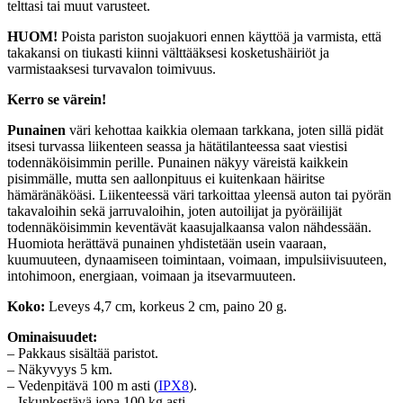
telttasi tai muut varusteet.
HUOM!
Poista pariston suojakuori ennen käyttöä ja varmista, että
takakansi on tiukasti kiinni välttääksesi kosketushäiriöt ja
varmistaaksesi turvavalon toimivuus.
Kerro se värein!
Punainen
väri kehottaa kaikkia olemaan tarkkana, joten sillä pidät
itsesi turvassa liikenteen seassa ja hätätilanteessa saat viestisi
todennäköisimmin perille. Punainen näkyy väreistä kaikkein
pisimmälle, mutta sen aallonpituus ei kuitenkaan häiritse
hämäränäköäsi. Liikenteessä väri tarkoittaa yleensä auton tai pyörän
takavaloihin sekä jarruvaloihin, joten autoilijat ja pyöräilijät
todennäköisimmin keventävät kaasujalkaansa valon nähdessään.
Huomiota herättävä punainen yhdistetään usein vaaraan,
kuumuuteen, dynaamiseen toimintaan, voimaan, impulsiivisuuteen,
intohimoon, energiaan, voimaan ja itsevarmuuteen.
Koko:
Leveys 4,7 cm, korkeus 2 cm, paino 20 g.
Ominaisuudet:
– Pakkaus sisältää paristot.
– Näkyvyys 5 km.
– Vedenpitävä 100 m asti (
IPX8
).
– Iskunkestävä jopa 100 kg asti.