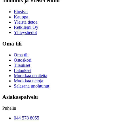
Toimitus ja Yleiset ehdot​
Etusivu
Kauppa
Yleistä tietoa
Retkilemi Oy
Yhteystiedot
Oma tili
Oma tili
Ostoskori
Tilaukset
Lataukset
Muokkaa osoitetta
Muokkaa tietoja
Salasana unohtunut
Asiakaspalvelu
Puhelin
044 578 8055