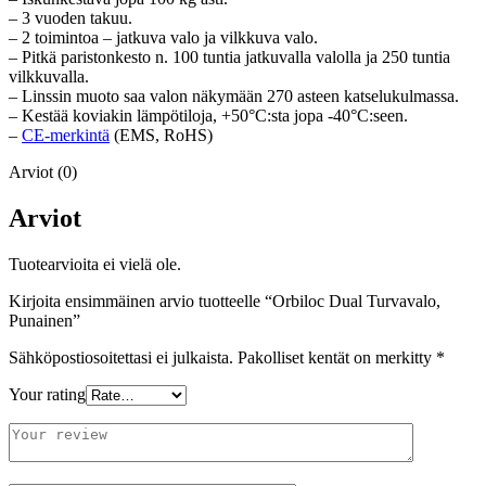
– 3 vuoden takuu.
– 2 toimintoa – jatkuva valo ja vilkkuva valo.
– Pitkä paristonkesto n. 100 tuntia jatkuvalla valolla ja 250 tuntia
vilkkuvalla.
– Linssin muoto saa valon näkymään 270 asteen katselukulmassa.
– Kestää koviakin lämpötiloja, +50°C:sta jopa -40°C:seen.
–
CE-merkintä
(EMS, RoHS)
Arviot (0)
Arviot
Tuotearvioita ei vielä ole.
Kirjoita ensimmäinen arvio tuotteelle “Orbiloc Dual Turvavalo,
Punainen”
Sähköpostiosoitettasi ei julkaista.
Pakolliset kentät on merkitty
*
Your rating