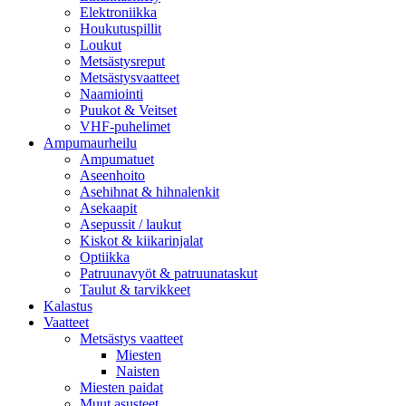
Elektroniikka
Houkutuspillit
Loukut
Metsästysreput
Metsästysvaatteet
Naamiointi
Puukot & Veitset
VHF-puhelimet
Ampumaurheilu
Ampumatuet
Aseenhoito
Asehihnat & hihnalenkit
Asekaapit
Asepussit / laukut
Kiskot & kiikarinjalat
Optiikka
Patruunavyöt & patruunataskut
Taulut & tarvikkeet
Kalastus
Vaatteet
Metsästys vaatteet
Miesten
Naisten
Miesten paidat
Muut asusteet