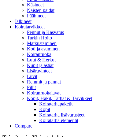
Käsineet
Naisten paidat
Päähineet
Jalkineet
Koiratarvikkeet
Pennut ja Kasvatus
Turkin Hoito
Matkustaminen
Koti ja asuminen
Koiranruoka
Luut & Herkut
Kupit ja astiat
Lisäravinteet
Liivit
Remmit ja pannat
Pillit
Koiranruokalavat
Kopit, Häkit, Tarhat & Tarvikkeet
Koiratarhapaketit
Kopit
Koiratarha lisävarusteet
Koiratarha elementit
Compare