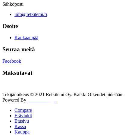
Sähköposti
info@retkilemi.fi
Osoite
Kankaanpää
Seuraa meitä
Facebook
Maksutavat
Tekijänoikeus © 2021 Retkilemi Oy. Kaikki Oikeudet pidetään.
Powered By
WWW Design
Compare
Erävinkit
Etusivu
Kassa
Kauppa