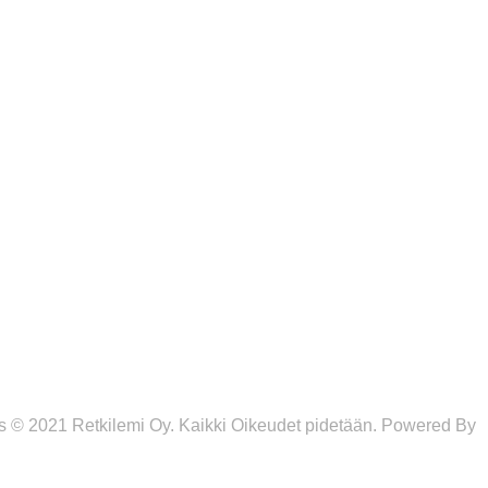
SEURAA MEITÄ
anpää
s © 2021 Retkilemi Oy. Kaikki Oikeudet pidetään. Powered By