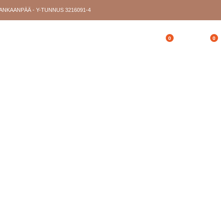
KANKAANPÄÄ - Y-TUNNUS 3216091-4
0
0
Oma tili
Toivelista
Ostoskori
STIEDOT