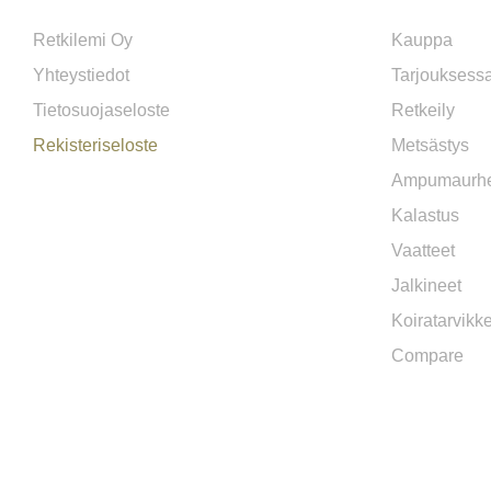
Retkilemi Oy
Kauppa
Yhteystiedot
Tarjouksess
Tietosuojaseloste
Retkeily
Rekisteriseloste
Metsästys
Ampumaurhe
Kalastus
Vaatteet
Jalkineet
Koiratarvikk
Compare