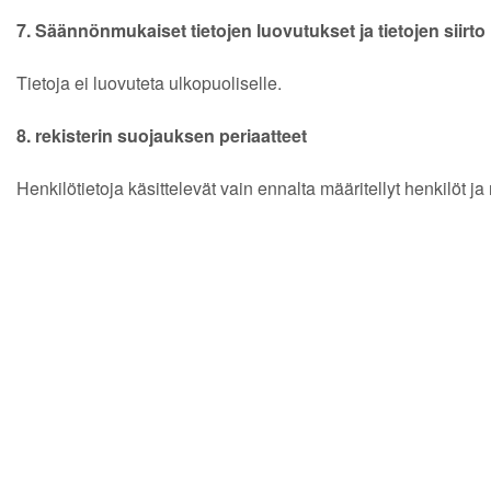
7. Säännönmukaiset tietojen luovutukset ja tietojen siirt
Tietoja ei luovuteta ulkopuoliselle.
8. rekisterin suojauksen periaatteet
Henkilötietoja käsittelevät vain ennalta määritellyt henkilöt j
RETKILEMI OY VERKKOKAUPPA
OSASTOT