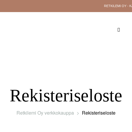
RETKILEMI OY - 
YLEISTÄ TIETOA
RETKILEMI OY
YHTEY
Rekisteriseloste
Retkilemi Oy verkkokauppa
>
Rekisteriseloste