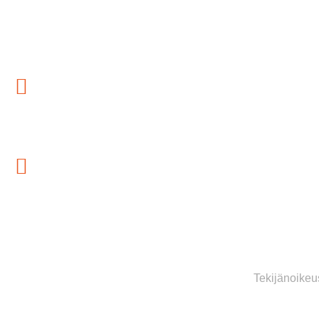
ASIAKASPALVELU
OSOITE
Kanka
Puhelin
044 578 8055
Sähköposti
info@retkilemi.fi
Tekijänoikeu