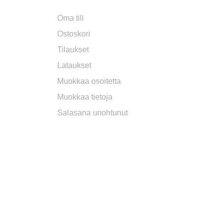
Oma tili
Ostoskori
Tilaukset
Lataukset
Muokkaa osoitetta
Muokkaa tietoja
Salasana unohtunut