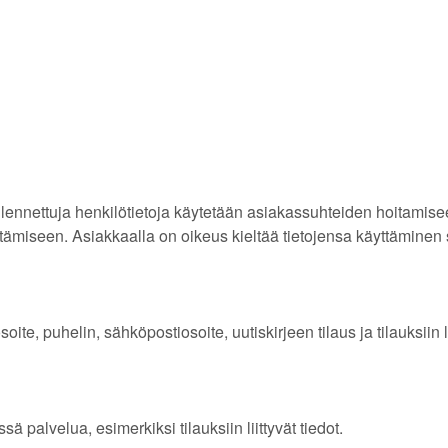
tallennettuja henkilötietoja käytetään asiakassuhteiden hoitami
ittämiseen. Asiakkaalla on oikeus kieltää tietojensa käyttäminen
ite, puhelin, sähköpostiosoite, uutiskirjeen tilaus ja tilauksiin li
 palvelua, esimerkiksi tilauksiin liittyvät tiedot.