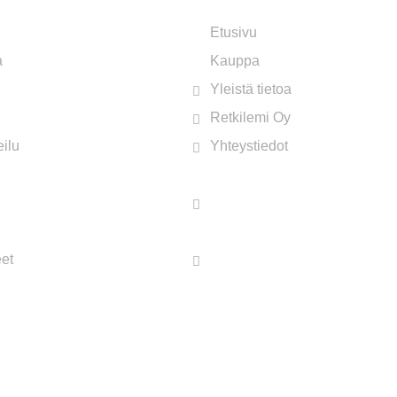
Etusivu
a
Kauppa
Yleistä tietoa
Retkilemi Oy
ilu
Yhteystiedot
eet