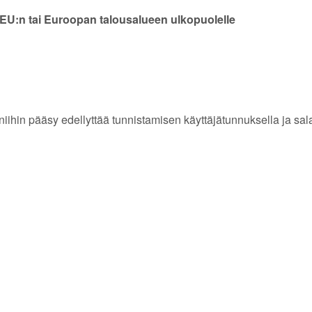
o EU:n tai Euroopan talousalueen ulkopuolelle
a niihin pääsy edellyttää tunnistamisen käyttäjätunnuksella ja sal
TOIMITUS JA YLEISET EHDO