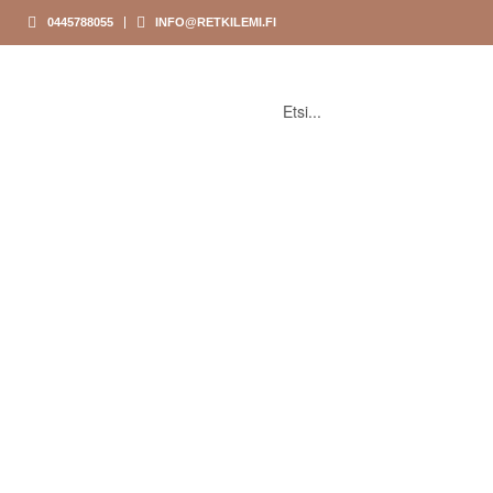
0445788055
INFO@RETKILEMI.FI
ETUSIVU
KAUPPA