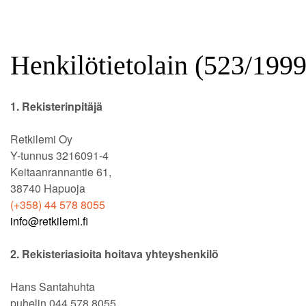
t
Henkilötietolain (523/199
1. Rekisterinpitäjä
Retkilemi Oy
Y-tunnus 3216091-4
Keitaanrannantie 61,
38740 Hapuoja
(+358) 44 578 8055
info@retkilemi.fi
2. Rekisteriasioita hoitava yhteyshenkilö
Hans Santahuhta
puhelin 044 578 8055