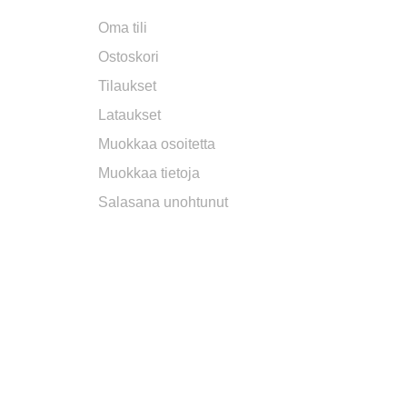
Oma tili
Ostoskori
Tilaukset
Lataukset
Muokkaa osoitetta
Muokkaa tietoja
Salasana unohtunut