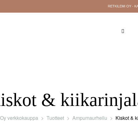
RETKILEMI OY - K
YLEISTÄ TIETOA
RETKILEMI OY
YHTE
iskot & kiikarinjal
 Oy verkkokauppa
>
Tuotteet
>
Ampumaurheilu
>
Kiskot & ki