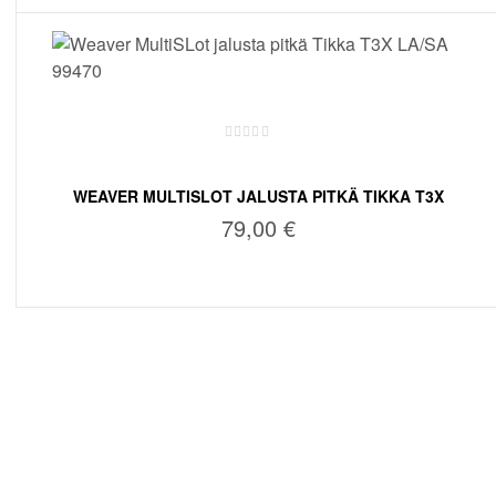
LISÄÄ OSTOSKORIIN
WEAVER MULTISLOT JALUSTA PITKÄ TIKKA T3X
LA/SA 99470
79,00
€
LISÄÄ OSTOSKORIIN
RETKILEMI OY VERKKOKAUPPA
OSASTOT