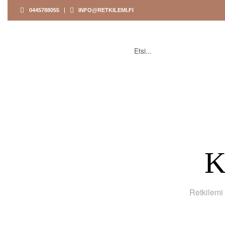
0445788055
INFO@RETKILEMI.FI
ETUSIVU
KAUPPA
K
Retkilemi