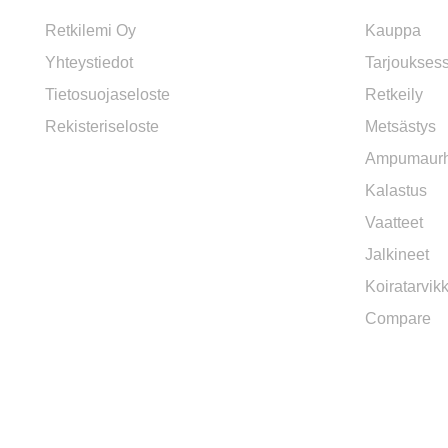
Retkilemi Oy
Kauppa
Yhteystiedot
Tarjoukses
Tietosuojaseloste
Retkeily
Rekisteriseloste
Metsästys
Ampumaurh
Kalastus
Vaatteet
Jalkineet
Koiratarvik
Compare