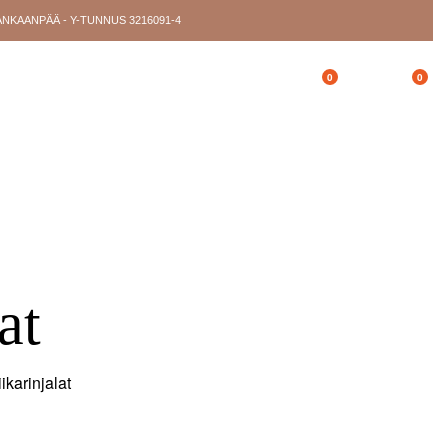
ANKAANPÄÄ - Y-TUNNUS 3216091-4
0
0
Oma tili
Toivelista
Ostoskori
YSTIEDOT
at
ikarinjalat