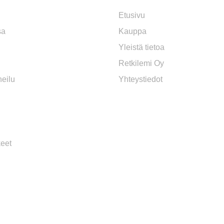
Etusivu
sa
Kauppa
Yleistä tietoa
Retkilemi Oy
eilu
Yhteystiedot
keet