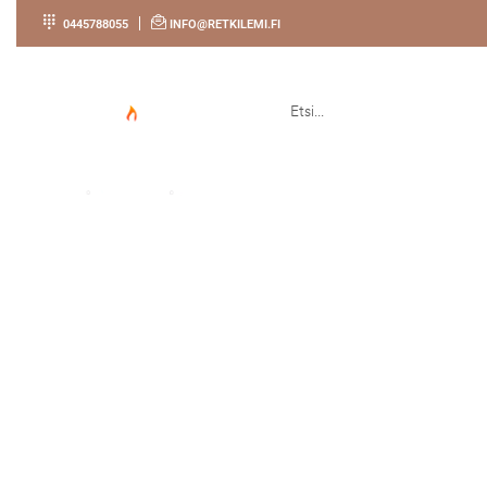
0445788055
INFO@RETKILEMI.FI
ETUSIVU
KAUPPA