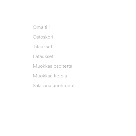
T​
OMA TILI
Oma tili
Ostoskori
Tilaukset
Lataukset
Muokkaa osoitetta
Muokkaa tietoja
Salasana unohtunut