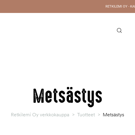
RETKILEMI OY - K
YLEISTÄ TIETOA
RETKILEMI OY
YHTEYS
Metsästys
Retkilemi Oy verkkokauppa
>
Tuotteet
>
Metsästys