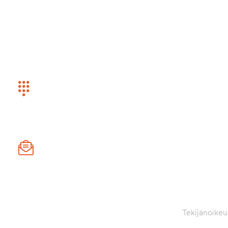
ASIAKASPALVELU
OSOITE
Kanka
Puhelin
044 578 8055
Sähköposti
info@retkilemi.fi
Tekijänoikeu