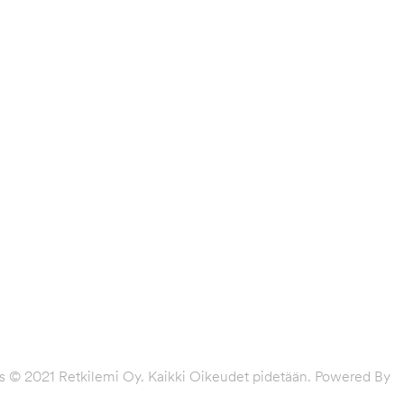
SEURAA MEITÄ
anpää
s © 2021 Retkilemi Oy. Kaikki Oikeudet pidetään. Powered By
W