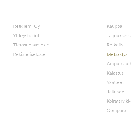
RETKILEMI OY VERKKOKAUPPA
OSASTOT
Retkilemi Oy
Kauppa
Yhteystiedot
Tarjouksess
Tietosuojaseloste
Retkeily
Rekisteriseloste
Metsästys
Ampumaurh
Kalastus
Vaatteet
Jalkineet
Koiratarvikk
Compare