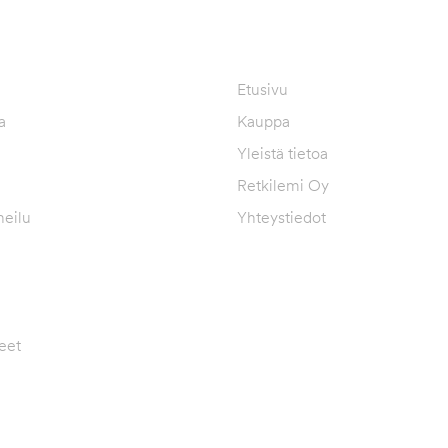
TOIMITUS JA YLEISET EHDO
Etusivu
a
Kauppa
Yleistä tietoa
Retkilemi Oy
eilu
Yhteystiedot
eet