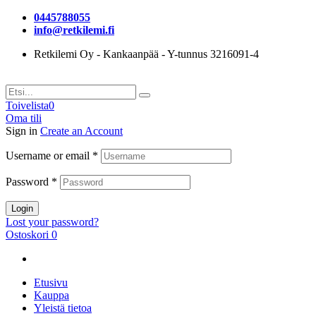
0445788055
info@retkilemi.fi
Retkilemi Oy - Kankaanpää - Y-tunnus 3216091-4
Toivelista
0
Oma tili
Sign in
Create an Account
Username or email
*
Password
*
Login
Lost your password?
Ostoskori
0
Etusivu
Kauppa
Yleistä tietoa