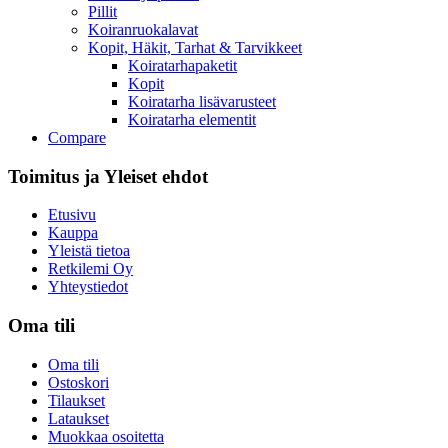
Pillit
Koiranruokalavat
Kopit, Häkit, Tarhat & Tarvikkeet
Koiratarhapaketit
Kopit
Koiratarha lisävarusteet
Koiratarha elementit
Compare
Toimitus ja Yleiset ehdot​
Etusivu
Kauppa
Yleistä tietoa
Retkilemi Oy
Yhteystiedot
Oma tili
Oma tili
Ostoskori
Tilaukset
Lataukset
Muokkaa osoitetta