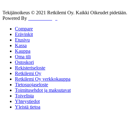
Tekijänoikeus © 2021 Retkilemi Oy. Kaikki Oikeudet pidetään.
Powered By
WWW Design
Compare
Erävinkit
Etusivu
Kassa
Kauppa
Oma tili
Ostoskori
Rekisteriseloste
Retkilemi Oy
Retkilemi Oy verkkokauppa
Tietosuojaseloste
Toimitusehdot ja maksutavat
Toivelista
Yhteystiedot
Yleistä tietoa