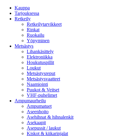
Kauppa
Tarjouksessa
Retkeily
Retkeilytarvikkeet
Rinkat
Ruokailu
Yöpyminen
Metsästys
Lihankäsittely
Elektroniikka
Houkutuspillit
Loukut
Metsästysreput
Metsästysvaatteet
Naamiointi
Puukot & Veitset
VHF-puhelimet
Ampumaurheilu
Ampumatuet
Aseenhoito
Asehihnat & hihnalenkit
Asekaapit
Asepussit / laukut
Kiskot & kiikarinjalat