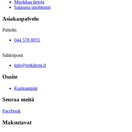
Muokkaa tietoja
Salasana unohtunut
Asiakaspalvelu
Puhelin
044 578 8055
Sähköposti
info@retkilemi.fi
Osoite
Kankaanpää
Seuraa meitä
Facebook
Maksutavat