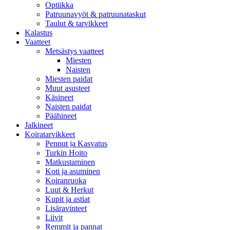
Optiikka
Patruunavyöt & patruunataskut
Taulut & tarvikkeet
Kalastus
Vaatteet
Metsästys vaatteet
Miesten
Naisten
Miesten paidat
Muut asusteet
Käsineet
Naisten paidat
Päähineet
Jalkineet
Koiratarvikkeet
Pennut ja Kasvatus
Turkin Hoito
Matkustaminen
Koti ja asuminen
Koiranruoka
Luut & Herkut
Kupit ja astiat
Lisäravinteet
Liivit
Remmit ja pannat