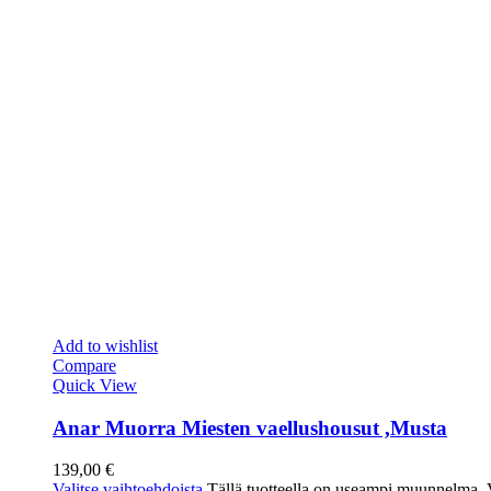
Add to wishlist
Compare
Quick View
Anar Muorra Miesten vaellushousut ,Musta
139,00
€
Valitse vaihtoehdoista
Tällä tuotteella on useampi muunnelma. Vo