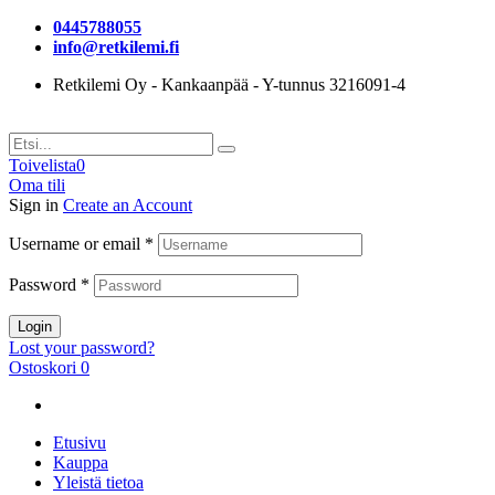
0445788055
info@retkilemi.fi
Retkilemi Oy - Kankaanpää - Y-tunnus 3216091-4
Toivelista
0
Oma tili
Sign in
Create an Account
Username or email
*
Password
*
Login
Lost your password?
Ostoskori
0
Etusivu
Kauppa
Yleistä tietoa