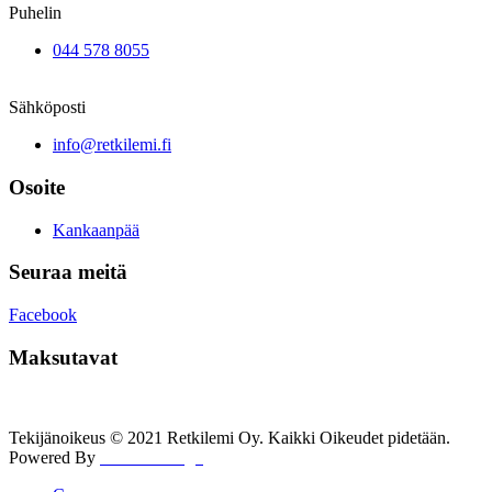
Puhelin
044 578 8055
Sähköposti
info@retkilemi.fi
Osoite
Kankaanpää
Seuraa meitä
Facebook
Maksutavat
Tekijänoikeus © 2021 Retkilemi Oy. Kaikki Oikeudet pidetään.
Powered By
WWW Design