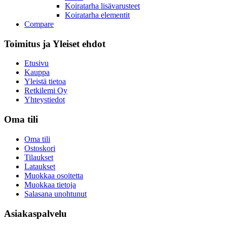
Koiratarha lisävarusteet
Koiratarha elementit
Compare
Toimitus ja Yleiset ehdot​
Etusivu
Kauppa
Yleistä tietoa
Retkilemi Oy
Yhteystiedot
Oma tili
Oma tili
Ostoskori
Tilaukset
Lataukset
Muokkaa osoitetta
Muokkaa tietoja
Salasana unohtunut
Asiakaspalvelu