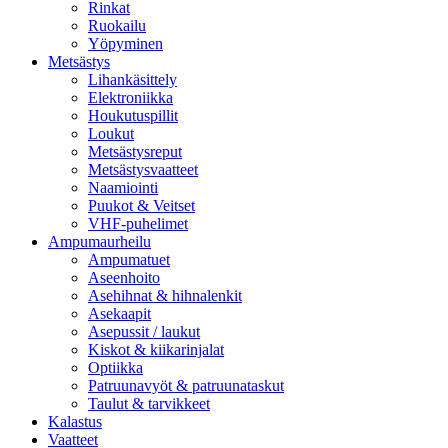
Rinkat
Ruokailu
Yöpyminen
Metsästys
Lihankäsittely
Elektroniikka
Houkutuspillit
Loukut
Metsästysreput
Metsästysvaatteet
Naamiointi
Puukot & Veitset
VHF-puhelimet
Ampumaurheilu
Ampumatuet
Aseenhoito
Asehihnat & hihnalenkit
Asekaapit
Asepussit / laukut
Kiskot & kiikarinjalat
Optiikka
Patruunavyöt & patruunataskut
Taulut & tarvikkeet
Kalastus
Vaatteet