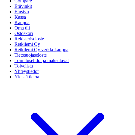
Compare
Erävinkit
Etusivu
Kassa
Kauppa
Oma tili
Ostoskori
Rekisteriseloste
Retkilemi Oy
Retkilemi Oy verkkokauppa
Tietosuojaseloste
Toimitusehdot ja maksutavat
Toivelista
Yhteystiedot
Yleistä tietoa