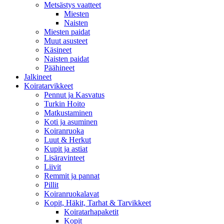
Metsästys vaatteet
Miesten
Naisten
Miesten paidat
Muut asusteet
Käsineet
Naisten paidat
Päähineet
Jalkineet
Koiratarvikkeet
Pennut ja Kasvatus
Turkin Hoito
Matkustaminen
Koti ja asuminen
Koiranruoka
Luut & Herkut
Kupit ja astiat
Lisäravinteet
Liivit
Remmit ja pannat
Pillit
Koiranruokalavat
Kopit, Häkit, Tarhat & Tarvikkeet
Koiratarhapaketit
Kopit