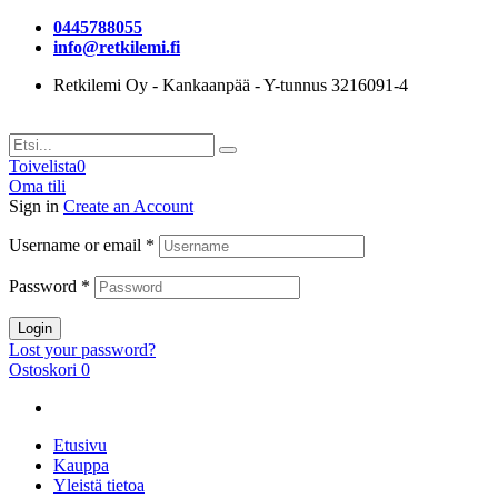
0445788055
info@retkilemi.fi
Retkilemi Oy - Kankaanpää - Y-tunnus 3216091-4
Toivelista
0
Oma tili
Sign in
Create an Account
Username or email
*
Password
*
Login
Lost your password?
Ostoskori
0
Etusivu
Kauppa
Yleistä tietoa