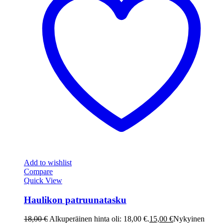
Add to wishlist
Compare
Quick View
Haulikon patruunatasku
18,00
€
Alkuperäinen hinta oli: 18,00 €.
15,00
€
Nykyinen