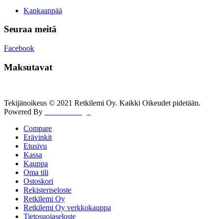
Kankaanpää
Seuraa meitä
Facebook
Maksutavat
Tekijänoikeus © 2021 Retkilemi Oy. Kaikki Oikeudet pidetään.
Powered By
WWW Design
Compare
Erävinkit
Etusivu
Kassa
Kauppa
Oma tili
Ostoskori
Rekisteriseloste
Retkilemi Oy
Retkilemi Oy verkkokauppa
Tietosuojaseloste