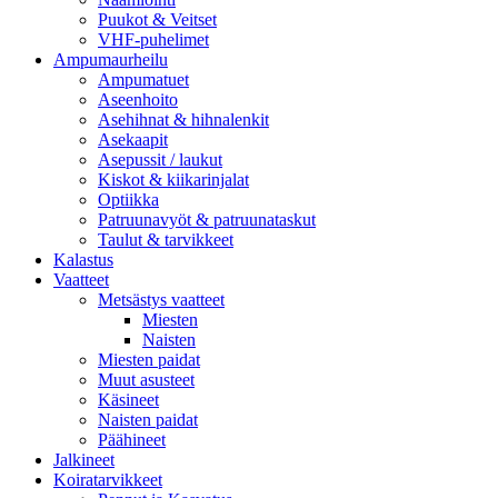
Puukot & Veitset
VHF-puhelimet
Ampumaurheilu
Ampumatuet
Aseenhoito
Asehihnat & hihnalenkit
Asekaapit
Asepussit / laukut
Kiskot & kiikarinjalat
Optiikka
Patruunavyöt & patruunataskut
Taulut & tarvikkeet
Kalastus
Vaatteet
Metsästys vaatteet
Miesten
Naisten
Miesten paidat
Muut asusteet
Käsineet
Naisten paidat
Päähineet
Jalkineet
Koiratarvikkeet