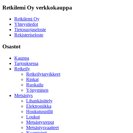
Retkilemi Oy verkkokauppa
Retkilemi Oy
Yhteystiedot
Tietosuojaseloste
Rekisteriseloste
Osastot
Kauppa
Tarjouksessa
Retkeily
Retkeilytarvikkeet
Rinkat
Ruokailu
Yöpyminen
Metsästys
Lihankäsittely
Elektroniikka
Houkutuspillit
Loukut
Metsästysreput
Metsästysvaatteet
Naamiointi