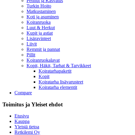
Pennut ja Kasvatus
Turkin Hoito
Matkustaminen
Koti ja asuminen
Koiranruoka
Luut & Herkut
Kupit ja astiat
Lisäravinteet
Liivit
Remmit ja pannat
Pillit
Koiranruokalavat
Kopit, Häkit, Tarhat & Tarvikkeet
Koiratarhapaketit
Kopit
Koiratarha lisävarusteet
Koiratarha elementit
Compare
Toimitus ja Yleiset ehdot​
Etusivu
Kauppa
Yleistä tietoa
Retkilemi Oy