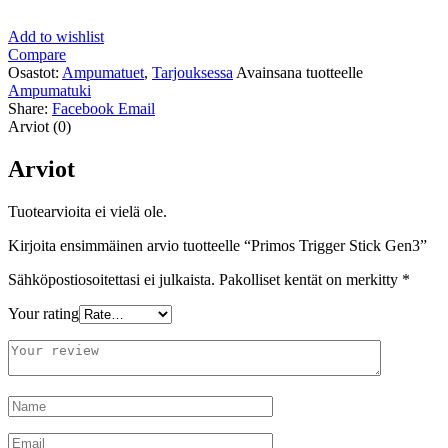
Add to wishlist
Compare
Osastot:
Ampumatuet
,
Tarjouksessa
Avainsana tuotteelle
Ampumatuki
Share:
Facebook
Email
Arviot (0)
Arviot
Tuotearvioita ei vielä ole.
Kirjoita ensimmäinen arvio tuotteelle “Primos Trigger Stick Gen3”
Sähköpostiosoitettasi ei julkaista.
Pakolliset kentät on merkitty
*
Your rating