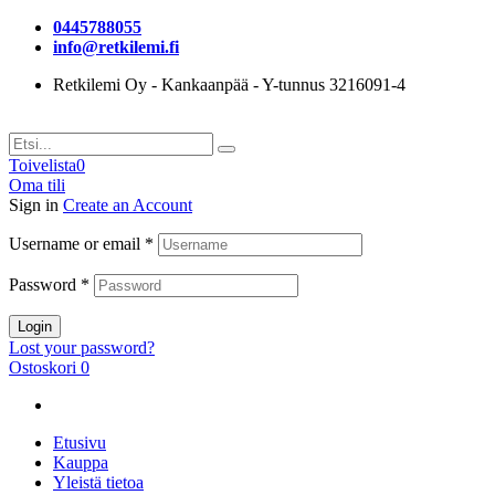
0445788055
info@retkilemi.fi
Retkilemi Oy - Kankaanpää - Y-tunnus 3216091-4
Toivelista
0
Oma tili
Sign in
Create an Account
Username or email
*
Password
*
Login
Lost your password?
Ostoskori
0
Etusivu
Kauppa
Yleistä tietoa