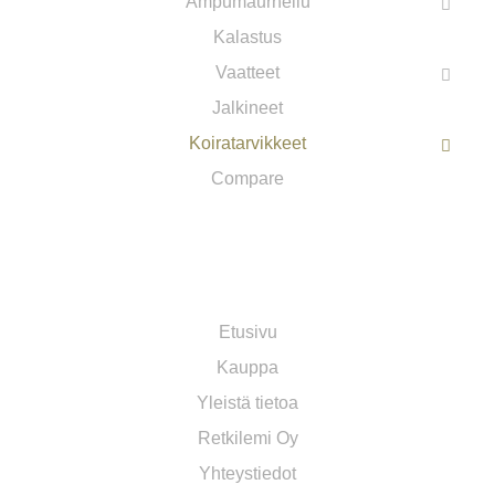
Ampumaurheilu
Kalastus
Vaatteet
Jalkineet
Koiratarvikkeet
Compare
TOIMITUS JA YLEISET EHDOT​
Etusivu
Kauppa
Yleistä tietoa
Retkilemi Oy
Yhteystiedot