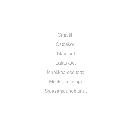
OMA TILI
Oma tili
Ostoskori
Tilaukset
Lataukset
Muokkaa osoitetta
Muokkaa tietoja
Salasana unohtunut