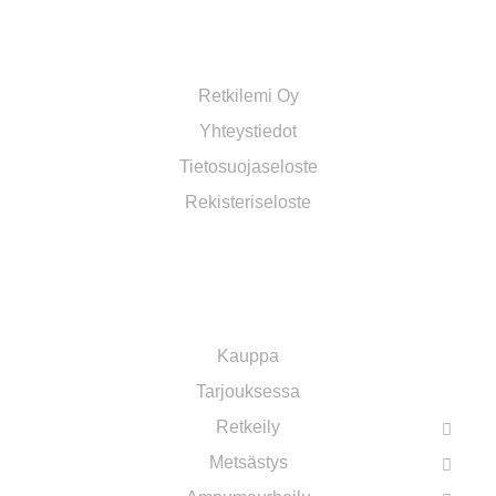
RETKILEMI OY VERKKOKAUPPA
Retkilemi Oy
Yhteystiedot
Tietosuojaseloste
Rekisteriseloste
OSASTOT
Kauppa
Tarjouksessa
Retkeily
Metsästys