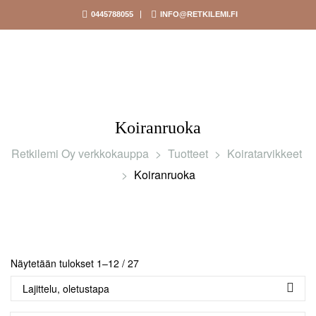
0445788055
INFO@RETKILEMI.FI
Koiranruoka
Retkilemi Oy verkkokauppa
>
Tuotteet
>
Koiratarvikkeet
>
Koiranruoka
Näytetään tulokset 1–12 / 27
Lajittelu, oletustapa