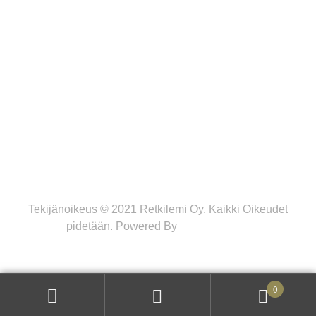
MAKSUTAVAT
Tekijänoikeus © 2021 Retkilemi Oy. Kaikki Oikeudet
pidetään. Powered By
WWW Design
0