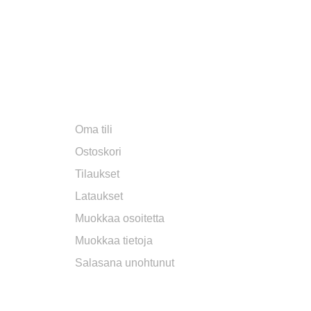
LUE LISÄÄ
T​
OMA TILI
Oma tili
Ostoskori
Tilaukset
Lataukset
Muokkaa osoitetta
Muokkaa tietoja
Salasana unohtunut