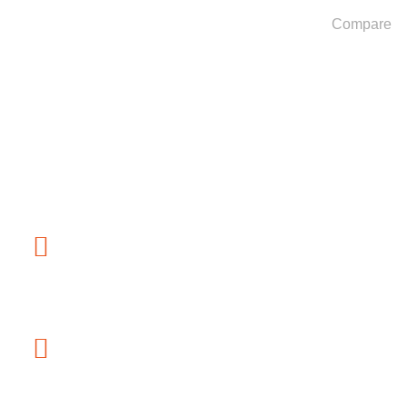
Compare
ASIAKASPALVELU
OSOITE
Kanka
Puhelin
044 578 8055
Sähköposti
info@retkilemi.fi