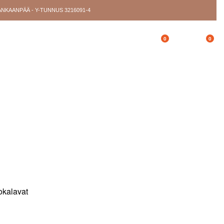
ANKAANPÄÄ - Y-TUNNUS 3216091-4
0
0
Oma tili
Toivelista
Ostoskori
YSTIEDOT
okalavat