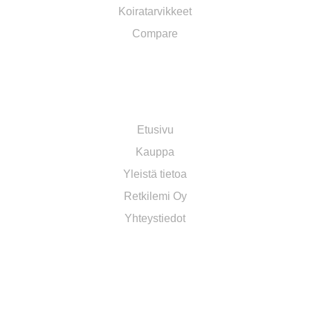
Koiratarvikkeet
Compare
TOIMITUS JA YLEISET EHDOT​
Etusivu
Kauppa
Yleistä tietoa
Retkilemi Oy
Yhteystiedot
OMA TILI