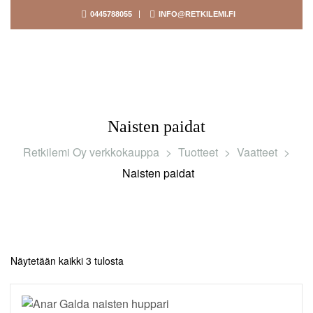
0445788055
INFO@RETKILEMI.FI
Naisten paidat
Retkilemi Oy verkkokauppa
>
Tuotteet
>
Vaatteet
>
Naisten paidat
Näytetään kaikki 3 tulosta