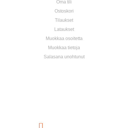
Oma tili
Ostoskori
Tilaukset
Lataukset
Muokkaa osoitetta
Muokkaa tietoja
Salasana unohtunut
ASIAKASPALVELU
Puhelin
044 578 8055