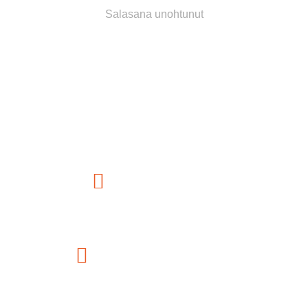
Salasana unohtunut
ASIAKASPALVELU
Puhelin
044 578 8055
Sähköposti
info@retkilemi.fi