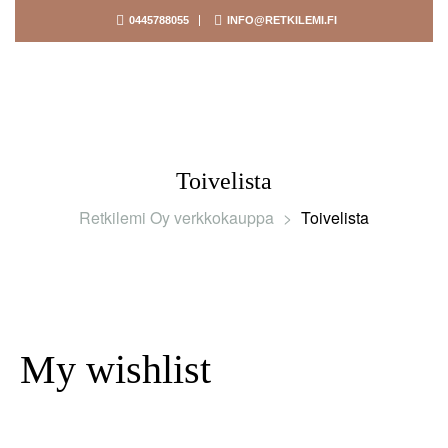
0445788055
INFO@RETKILEMI.FI
Toivelista
Retkilemi Oy verkkokauppa
>
Toivelista
My wishlist