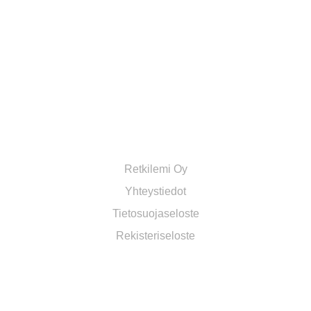
RETKILEMI OY VERKKOKAUPPA
Retkilemi Oy
Yhteystiedot
Tietosuojaseloste
Rekisteriseloste
OSASTOT