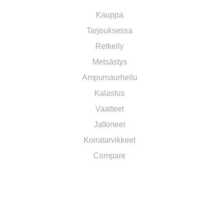
Kauppa
Tarjouksessa
Retkeily
Metsästys
Ampumaurheilu
Kalastus
Vaatteet
Jalkineet
Koiratarvikkeet
Compare
TOIMITUS JA YLEISET EHDOT​