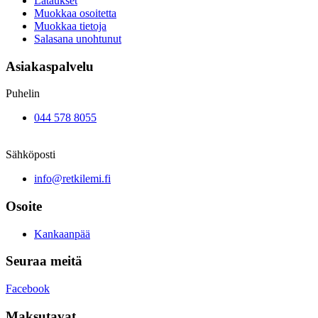
Lataukset
Muokkaa osoitetta
Muokkaa tietoja
Salasana unohtunut
Asiakaspalvelu
Puhelin
044 578 8055
Sähköposti
info@retkilemi.fi
Osoite
Kankaanpää
Seuraa meitä
Facebook
Maksutavat