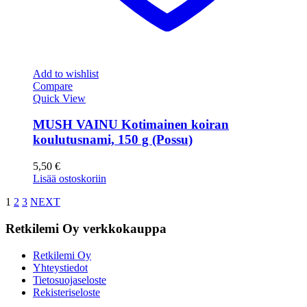
Add to wishlist
Compare
Quick View
MUSH VAINU Kotimainen koiran
koulutusnami, 150 g (Possu)
5,50
€
Lisää ostoskoriin
1
2
3
NEXT
Retkilemi Oy verkkokauppa
Retkilemi Oy
Yhteystiedot
Tietosuojaseloste
Rekisteriseloste