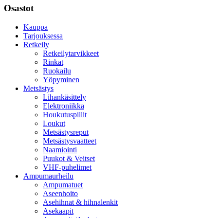
Osastot
Kauppa
Tarjouksessa
Retkeily
Retkeilytarvikkeet
Rinkat
Ruokailu
Yöpyminen
Metsästys
Lihankäsittely
Elektroniikka
Houkutuspillit
Loukut
Metsästysreput
Metsästysvaatteet
Naamiointi
Puukot & Veitset
VHF-puhelimet
Ampumaurheilu
Ampumatuet
Aseenhoito
Asehihnat & hihnalenkit
Asekaapit