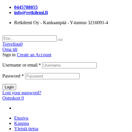
0445788055
info@retkilemi.fi
Retkilemi Oy - Kankaanpää - Y-tunnus 3216091-4
Toivelista
0
Oma tili
Sign in
Create an Account
Username or email
*
Password
*
Login
Lost your password?
Ostoskori
0
Etusivu
Kauppa
Yleistä tietoa