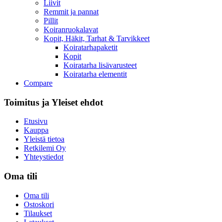
Liivit
Remmit ja pannat
Pillit
Koiranruokalavat
Kopit, Häkit, Tarhat & Tarvikkeet
Koiratarhapaketit
Kopit
Koiratarha lisävarusteet
Koiratarha elementit
Compare
Toimitus ja Yleiset ehdot​
Etusivu
Kauppa
Yleistä tietoa
Retkilemi Oy
Yhteystiedot
Oma tili
Oma tili
Ostoskori
Tilaukset