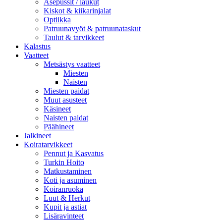
Asepussit / laukut
Kiskot & kiikarinjalat
Optiikka
Patruunavyöt & patruunataskut
Taulut & tarvikkeet
Kalastus
Vaatteet
Metsästys vaatteet
Miesten
Naisten
Miesten paidat
Muut asusteet
Käsineet
Naisten paidat
Päähineet
Jalkineet
Koiratarvikkeet
Pennut ja Kasvatus
Turkin Hoito
Matkustaminen
Koti ja asuminen
Koiranruoka
Luut & Herkut
Kupit ja astiat
Lisäravinteet