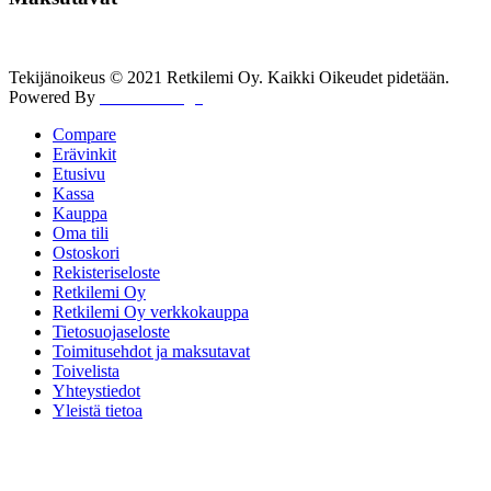
Tekijänoikeus © 2021 Retkilemi Oy. Kaikki Oikeudet pidetään.
Powered By
WWW Design
Compare
Erävinkit
Etusivu
Kassa
Kauppa
Oma tili
Ostoskori
Rekisteriseloste
Retkilemi Oy
Retkilemi Oy verkkokauppa
Tietosuojaseloste
Toimitusehdot ja maksutavat
Toivelista
Yhteystiedot
Yleistä tietoa