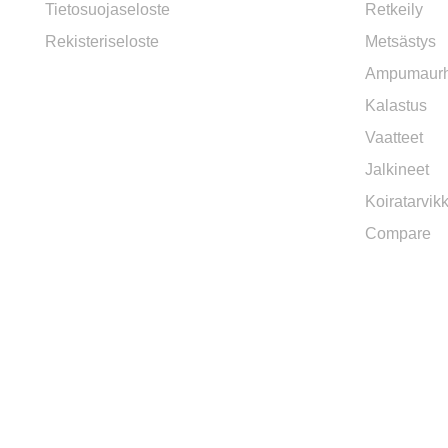
Tietosuojaseloste
Retkeily
Rekisteriseloste
Metsästys
Ampumaurh
Kalastus
Vaatteet
Jalkineet
Koiratarvik
Compare
ASIAKASPALVELU
OSOITE
Kanka
Puhelin