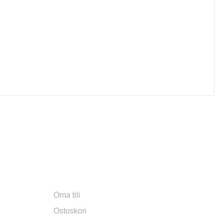
T​
OMA TILI
Oma tili
Ostoskori