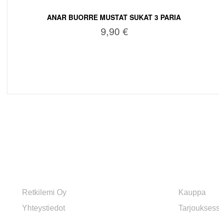
ANAR BUORRE MUSTAT SUKAT 3 PARIA
9,90
€
VALITSE VAIHTOEHDOISTA
RETKILEMI OY VERKKOKAUPPA
OSASTOT
Retkilemi Oy
Kauppa
Yhteystiedot
Tarjoukses