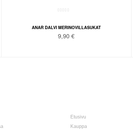
ANAR DALVI MERINOVILLASUKAT
9,90
€
VALITSE VAIHTOEHDOISTA
TOIMITUS JA YLEISET EHDO
Etusivu
sa
Kauppa