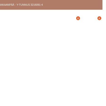
ANKAANPÄÄ - Y-TUNNUS 3216091-4
0
0
Oma tili
Toivelista
Ostoskori
YSTIEDOT