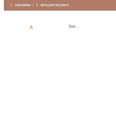
0445788055
INFO@RETKILEMI.FI
ETUSIVU
KAUPPA