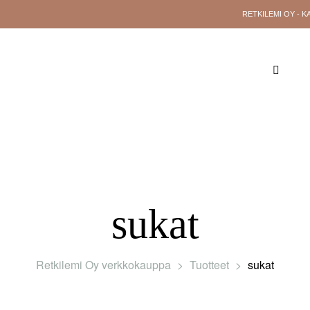
RETKILEMI OY - K
YLEISTÄ TIETOA
RETKILEMI OY
YHTE
sukat
Retkilemi Oy verkkokauppa
>
Tuotteet
>
sukat