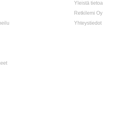
Yleistä tietoa
Retkilemi Oy
eilu
Yhteystiedot
keet
SEURAA MEITÄ
anpää