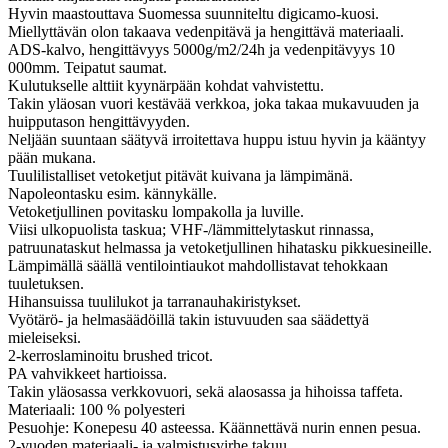
Hyvin maastouttava Suomessa suunniteltu digicamo-kuosi.
Miellyttävän olon takaava vedenpitävä ja hengittävä materiaali.
ADS-kalvo, hengittävyys 5000g/m2/24h ja vedenpitävyys 10
000mm. Teipatut saumat.
Kulutukselle alttiit kyynärpään kohdat vahvistettu.
Takin yläosan vuori kestävää verkkoa, joka takaa mukavuuden ja
huipputason hengittävyyden.
Neljään suuntaan säätyvä irroitettava huppu istuu hyvin ja kääntyy
pään mukana.
Tuulilistalliset vetoketjut pitävät kuivana ja lämpimänä.
Napoleontasku esim. kännykälle.
Vetoketjullinen povitasku lompakolla ja luville.
Viisi ulkopuolista taskua; VHF-/lämmittelytaskut rinnassa,
patruunataskut helmassa ja vetoketjullinen hihatasku pikkuesineille.
Lämpimällä säällä ventilointiaukot mahdollistavat tehokkaan
tuuletuksen.
Hihansuissa tuulilukot ja tarranauhakiristykset.
Vyötärö- ja helmasäädöillä takin istuvuuden saa säädettyä
mieleiseksi.
2-kerroslaminoitu brushed tricot.
PA vahvikkeet hartioissa.
Takin yläosassa verkkovuori, sekä alaosassa ja hihoissa taffeta.
Materiaali: 100 % polyesteri
Pesuohje: Konepesu 40 asteessa. Käännettävä nurin ennen pesua.
2-vuoden materiaali- ja valmistusvirhe takuu.