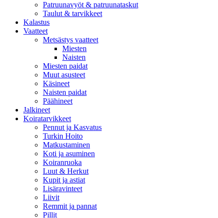
Patruunavyöt & patruunataskut
Taulut & tarvikkeet
Kalastus
Vaatteet
Metsästys vaatteet
Miesten
Naisten
Miesten paidat
Muut asusteet
Käsineet
Naisten paidat
Päähineet
Jalkineet
Koiratarvikkeet
Pennut ja Kasvatus
Turkin Hoito
Matkustaminen
Koti ja asuminen
Koiranruoka
Luut & Herkut
Kupit ja astiat
Lisäravinteet
Liivit
Remmit ja pannat
Pillit