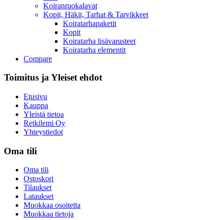
Koiranruokalavat
Kopit, Häkit, Tarhat & Tarvikkeet
Koiratarhapaketit
Kopit
Koiratarha lisävarusteet
Koiratarha elementit
Compare
Toimitus ja Yleiset ehdot​
Etusivu
Kauppa
Yleistä tietoa
Retkilemi Oy
Yhteystiedot
Oma tili
Oma tili
Ostoskori
Tilaukset
Lataukset
Muokkaa osoitetta
Muokkaa tietoja