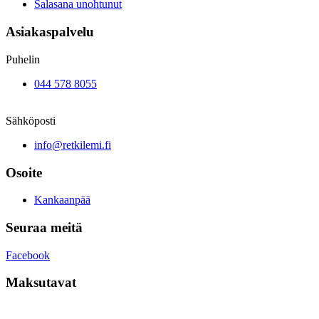
Salasana unohtunut
Asiakaspalvelu
Puhelin
044 578 8055
Sähköposti
info@retkilemi.fi
Osoite
Kankaanpää
Seuraa meitä
Facebook
Maksutavat