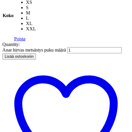
XS
S
M
Koko
L
XL
XXL
Poista
Quantity:
Anar hirvas metsästys puku määrä
Lisää ostoskoriin