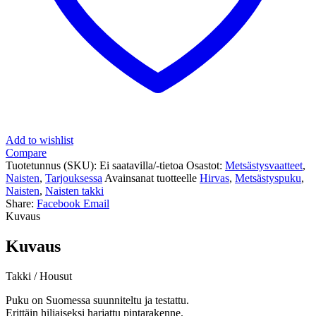
Add to wishlist
Compare
Tuotetunnus (SKU):
Ei saatavilla/-tietoa
Osastot:
Metsästysvaatteet
,
Naisten
,
Tarjouksessa
Avainsanat tuotteelle
Hirvas
,
Metsästyspuku
,
Naisten
,
Naisten takki
Share:
Facebook
Email
Kuvaus
Kuvaus
Takki / Housut
Puku on Suomessa suunniteltu ja testattu.
Erittäin hiljaiseksi harjattu pintarakenne.