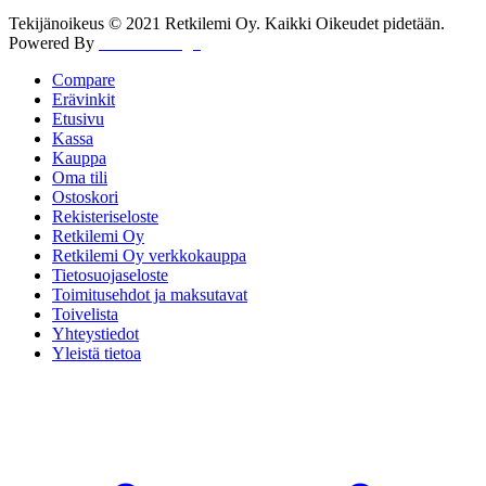
Tekijänoikeus © 2021 Retkilemi Oy. Kaikki Oikeudet pidetään.
Powered By
WWW Design
Compare
Erävinkit
Etusivu
Kassa
Kauppa
Oma tili
Ostoskori
Rekisteriseloste
Retkilemi Oy
Retkilemi Oy verkkokauppa
Tietosuojaseloste
Toimitusehdot ja maksutavat
Toivelista
Yhteystiedot
Yleistä tietoa