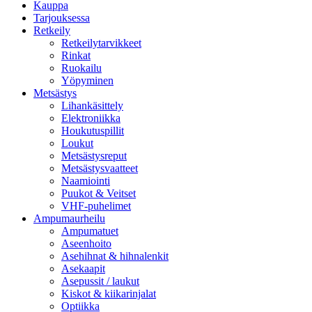
Kauppa
Tarjouksessa
Retkeily
Retkeilytarvikkeet
Rinkat
Ruokailu
Yöpyminen
Metsästys
Lihankäsittely
Elektroniikka
Houkutuspillit
Loukut
Metsästysreput
Metsästysvaatteet
Naamiointi
Puukot & Veitset
VHF-puhelimet
Ampumaurheilu
Ampumatuet
Aseenhoito
Asehihnat & hihnalenkit
Asekaapit
Asepussit / laukut
Kiskot & kiikarinjalat
Optiikka