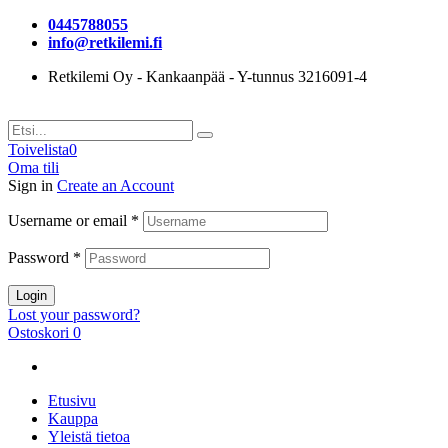
0445788055
info@retkilemi.fi
Retkilemi Oy - Kankaanpää - Y-tunnus 3216091-4
Toivelista
0
Oma tili
Sign in
Create an Account
Username or email
*
Password
*
Login
Lost your password?
Ostoskori
0
Etusivu
Kauppa
Yleistä tietoa