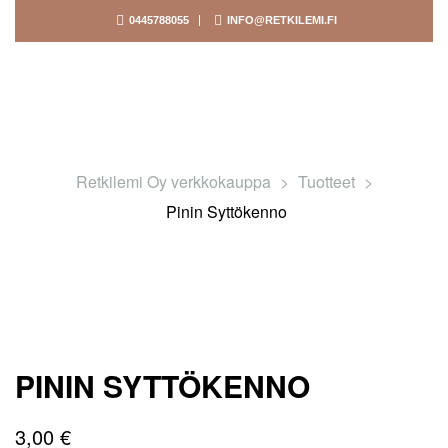
0445788055
INFO@RETKILEMI.FI
Retkilemi Oy verkkokauppa
>
Tuotteet
>
Pinin Syttökenno
PININ SYTTÖKENNO
3,00
€