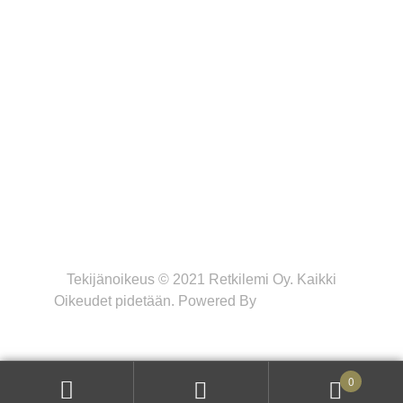
MAKSUTAVAT
Tekijänoikeus © 2021 Retkilemi Oy. Kaikki
Oikeudet pidetään. Powered By
WWW Design
0