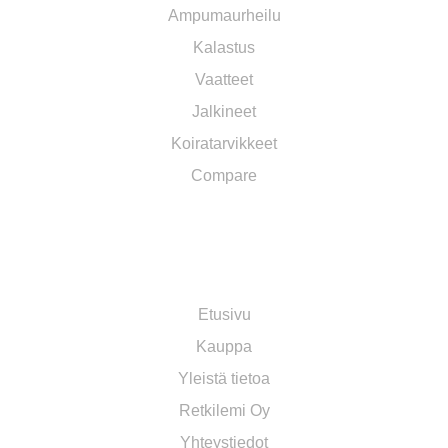
Ampumaurheilu
Kalastus
Vaatteet
Jalkineet
Koiratarvikkeet
Compare
TOIMITUS JA YLEISET EHDOT​
Etusivu
Kauppa
Yleistä tietoa
Retkilemi Oy
Yhteystiedot