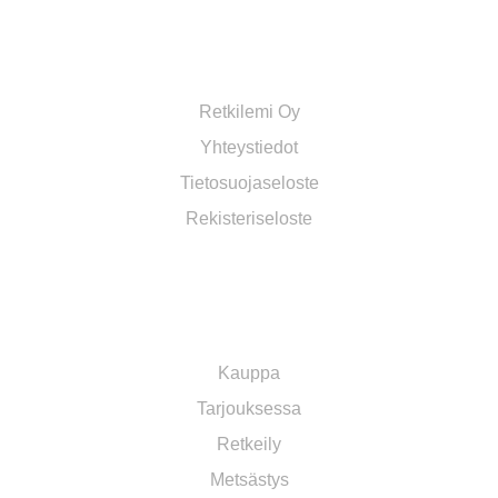
RETKILEMI OY VERKKOKAUPPA
Retkilemi Oy
Yhteystiedot
Tietosuojaseloste
Rekisteriseloste
OSASTOT
Kauppa
Tarjouksessa
Retkeily
Metsästys