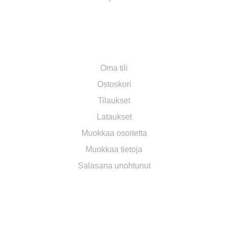
OMA TILI
Oma tili
Ostoskori
Tilaukset
Lataukset
Muokkaa osoitetta
Muokkaa tietoja
Salasana unohtunut