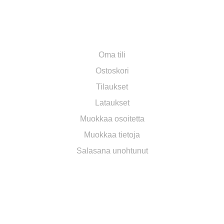
OMA TILI
Oma tili
Ostoskori
Tilaukset
Lataukset
Muokkaa osoitetta
Muokkaa tietoja
Salasana unohtunut