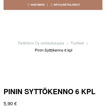
0445788055
INFO@RETKILEMI.FI
Retkilemi Oy verkkokauppa
>
Tuotteet
>
Pinin Syttökenno 6 kpl
PININ SYTTÖKENNO 6 KPL
5,90
€