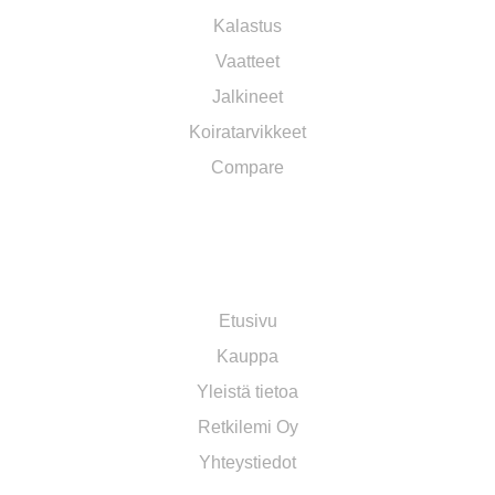
Kalastus
Vaatteet
Jalkineet
Koiratarvikkeet
Compare
TOIMITUS JA YLEISET EHDOT​
Etusivu
Kauppa
Yleistä tietoa
Retkilemi Oy
Yhteystiedot