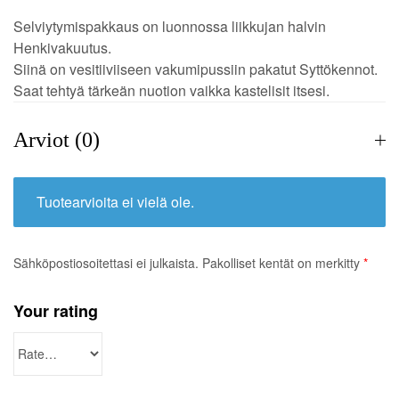
Selviytymispakkaus on luonnossa liikkujan halvin
Henkivakuutus.
Siinä on vesitiiviiseen vakumipussiin pakatut Syttökennot.
Saat tehtyä tärkeän nuotion vaikka kastelisit itsesi.
Arviot (0)
Tuotearvioita ei vielä ole.
Sähköpostiosoitettasi ei julkaista.
Pakolliset kentät on merkitty
*
Your rating