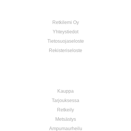
RETKILEMI OY VERKKOKAUPPA
Retkilemi Oy
Yhteystiedot
Tietosuojaseloste
Rekisteriseloste
OSASTOT
Kauppa
Tarjouksessa
Retkeily
Metsästys
Ampumaurheilu